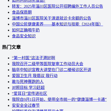
如何判别伪劣食品?
转发：2025年淄川区医院公开招聘编外工作人员公告
食品保质期
淄博市淄川区医院关于清退就诊卡余额的公告
中国公民健康素养——基本知识与技能（2024年版）
如何正确喝牛奶
食品安全知识
热门文章
“第一村医”这法子港好咧
我院召开二级甲等医院复审工作动员大会
脑卒中知识宣教大讲堂在门诊二楼候诊区开讲
爱国卫生月 我倡议 我行动
敢与死神赛跑的人
对照目标 学习赶超
“爱耳日”宣传进社区
我院自9月1日开始，使用全市统一的“健康淄博一卡通”
安安全全过春节