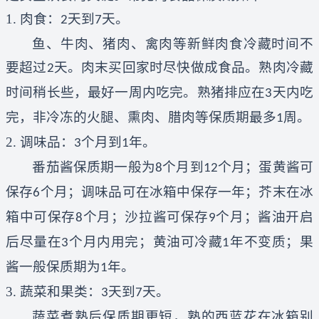
1.
肉食：
天到
天。
2
7
鱼、牛肉、猪肉、禽肉等新鲜肉食冷藏时间不
要超过
天。肉末买回家时尽快做成食品。熟肉冷藏
2
时间稍长些，最好一周内吃完。熟猪排应在
天内吃
3
完，非冷冻的火腿、熏肉、腊肉等保质期最多
周。
1
2.
调味品：
个月到
年。
3
1
番茄酱保质期一般为
个月到
个月；蛋黄酱可
8
12
保存
个月；调味品可在冰箱中保存一年；芥末在冰
6
箱中可保存
个月；沙拉酱可保存
个月；酱油开启
8
9
后尽量在
个月内用完；黄油可冷藏
年不变质；果
3
1
酱一般保质期为
年。
1
3.
蔬菜和果类：
天到
天。
3
7
蔬菜煮熟后保质期更短，熟的西蓝花在冰箱别