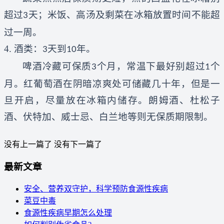
超过
天；米饭、高汤及剩菜在冰箱放置时间不能超
3
过一周。
4.
酒类：
天到
年。
3
10
啤酒冷藏可保质
个月，常温下最好别超过
个
3
1
月。红葡萄酒在阴暗凉爽处可储藏几十年，但是一
旦开启，尽量放在冰箱内储存。朗姆酒、杜松子
酒、伏特加、威士忌、白兰地等则无保质期限制。
没有上一篇了
没有下一篇了
最新文章
安全、营养双守护，科学预防食源性疾病
菜豆中毒
食源性疾病早期怎么处理