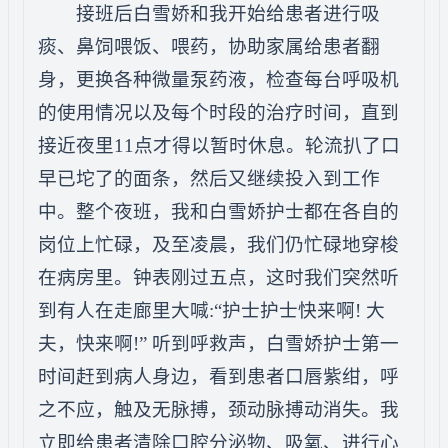
接班后白雪娇和我开始给患者进行吸
痰、鼻饲喂饭、喂药，协助家属给患者翻
身，更换各种微量泵药液，检查每台呼吸机
的使用情况以及每个时段的治疗时间，直到
接近夜里11点才得以暂时休息。轮流扒了口
早已坨了的面条，然后又继续投入到工作
中。整个夜班，我和白雪娇护士都在各自的
岗位上忙碌，及至凌晨，我们仍忙碌地穿梭
在病房里。钟表刚过五点，这时我们突然听
到有人在走廊里大喊:“护士护士快来啊! 大
夫，快来啊!” 听到呼救声，白雪娇护士第一
时间赶到病人身边，看到患者口唇紫绀，呼
之不应，触及无脉搏，颈动脉搏动消失。我
立即给患者清除口腔分泌物、吸氧、进行心