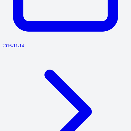
2016-11-14