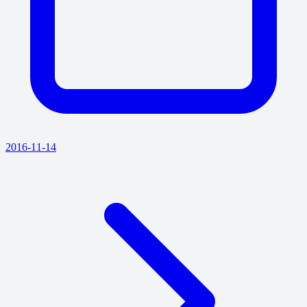
2016-11-14